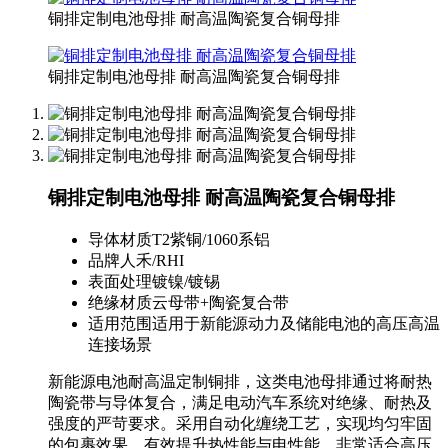
铜排定制电池母排 耐高温陶瓷复合铜母排
铜排定制电池母排 耐高温陶瓷复合铜母排
铜排定制电池母排 耐高温陶瓷复合铜母排
导体材质
T2紫铜/1060系铝
品牌
人禾/RHI
表面处理
镀镍/镀锡
绝缘材质
云母带+陶瓷复合带
适用范围
适用于新能源动力及储能电池的高压高温
连接场景
新能源电池耐高温定制铜排，这类电池母排通过将耐热
陶瓷带与导体复合，满足电动汽车系统对绝缘、耐热及
强度的严苛要求。采用自动化缠绕工艺，实现均匀牢固
的包裹效果，有效提升热性能与电性能，非常适合高压