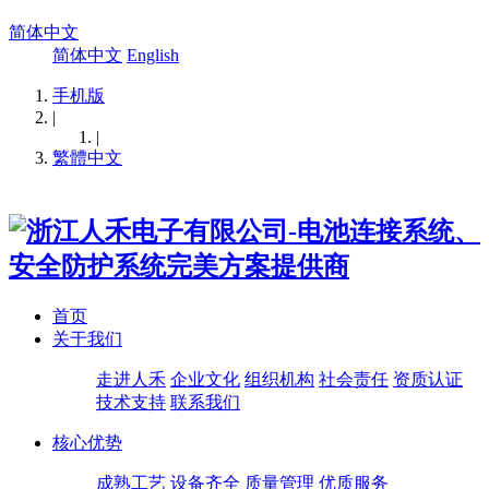
简体中文
简体中文
English
手机版
|
|
繁體中文
首页
关于我们
走进人禾
企业文化
组织机构
社会责任
资质认证
技术支持
联系我们
核心优势
成熟工艺
设备齐全
质量管理
优质服务