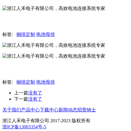
标签:
铜排定制
电池母排
标签:
铜排定制
电池母排
上一篇
没有了
下一篇
没有了
关于我们
产品中心
下载中心
新闻动态
招贤纳士
浙江人禾电子有限公司 2017-2023 版权所有
浙ICP备13003354号-5