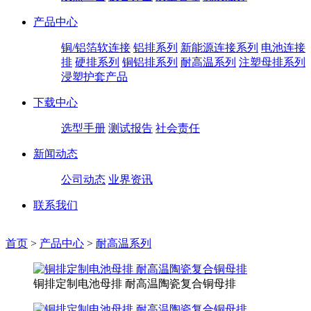
产品中心
铜/铝箔软连接
铝排系列
新能源连接系列
电池连接
排
硬排系列
铜铝排系列
耐高温系列
注塑母排系列
浸塑护套产品
下载中心
选型手册
测试报告
社会责任
新闻动态
公司动态
业界资讯
联系我们
首页
>
产品中心
>
耐高温系列
铜排定制电池母排 耐高温陶瓷复合铜母排