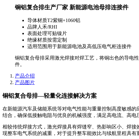
铜铝复合排生产厂家 新能源电池母排连接件
导体材质
T2紫铜+1060铝
品牌
人禾/RHI
表面处理
可贴镍片
绝缘材质
按需定制
适用范围
用于新能源电池及高低压电气柜连接件
铜铝复合母排采用激光焊接对焊工艺，将铜出色的导电性
件。
产品介绍
产品图片
铜铝复合母排—轻量化连接解决方案
在新能源汽车及储能系统等对电气性能与重量控制高度敏感的
结合，确保低接触电阻与优良的机械强度，满足高电流、高电
相较传统焊接方式，激光焊接具有焊缝窄、热影响区小、焊接
现整车电气系统的减重，对于提升整车能效比与续航里程具有